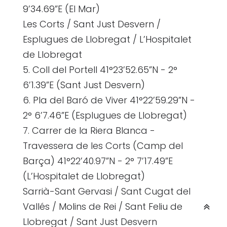
9’34.69”E (El Mar)
Les Corts / Sant Just Desvern /
Esplugues de Llobregat / L’Hospitalet
de Llobregat
5. Coll del Portell 41°23’52.65”N - 2°
6’1.39”E (Sant Just Desvern)
6. Pla del Baró de Viver 41°22’59.29”N -
2° 6’7.46”E (Esplugues de Llobregat)
7. Carrer de la Riera Blanca -
Travessera de les Corts (Camp del
Barça) 41°22’40.97”N - 2° 7’17.49”E
(L’Hospitalet de Llobregat)
Sarrià-Sant Gervasi / Sant Cugat del
Vallés / Molins de Rei / Sant Feliu de
Llobregat / Sant Just Desvern