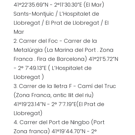
41°22’35.69”N - 2°11’30.30”E (El Mar)
Sants-Montjuïc / L’Hospitalet de
Llobregat / El Prat de Llobregat / El
Mar
2. Carrer del Foc - Carrer de la
Metalúrgia (La Marina del Port . Zona
Franca . Fira de Barcelona) 41°21’5.72”N
- 2° 7’49.13”E ( L’Hospitalet de
Llobregat )
3. Carrer de la lletra F - Camí del Truc
(Zona Franca, antic llit del riu)
41°19’23.14”N - 2° 7’7.19”E(El Prat de
Llobregat)
4. Carrer del Port de Ningbo (Port
Zona franca) 41°19’44.70”N - 2°